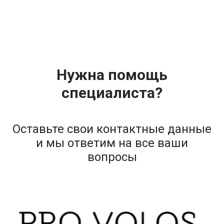
Нужна помощь
специалиста?
Оставьте свои контактные данные
и мы ответим на все ваши
+7 (984) 333 59 24
вопросы
info@tver.epilatcia.ru
Политика
ИП Богодяж Илья Андреевич
конфиденциальности
ИНН 773187861438
Тверь, Вагжановский переулок, 9
Ежедневно с 09:00 до 21:00