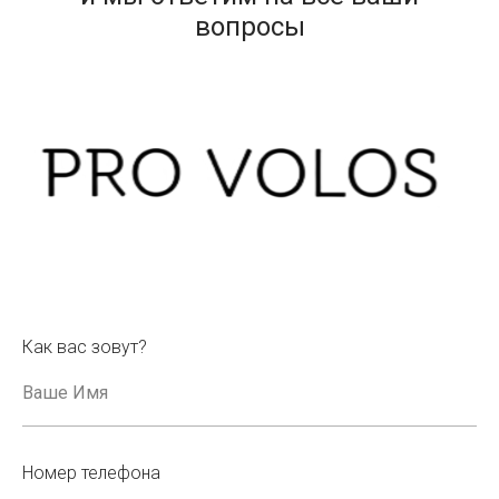
вопросы
Как вас зовут?
+7 (984) 333 59 24
info@tver.epilatcia.ru
Политика
ИП Богодяж Илья Андреевич
конфиденциальности
ИНН 773187861438
Номер телефона
Тверь, Вагжановский переулок, 9