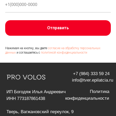
Ежедневно с 09:00 до 21:00
Отправить
Версия для
слабовидящих
Написать директору
Нажимая на кнопку, вы даете
согласие на обработку персональных
данных
и соглашаетесь c
политикой конфиденциальности
ЛАЗЕРНАЯ
ПОЛЕЗНАЯ
ЭПИЛЯЦИЯ
ИНФОРМАЦИЯ
Лазерная эпиляция
О нас
для женщин
Отзывы
Лазерная эпиляция
Контакты
для мужчин
Оборудование
Цены
Вопрос-ответ
Акции
Подарочные
Противопоказания
сертификаты
Специалисты